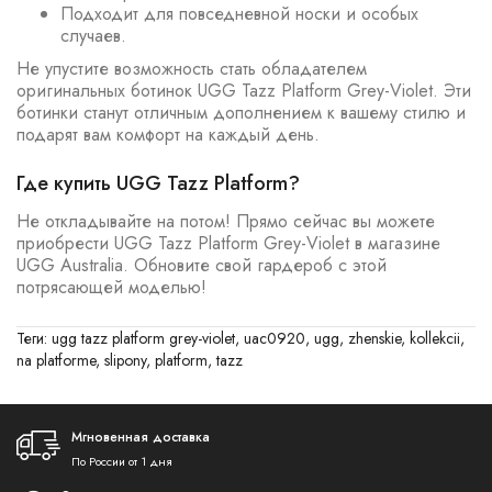
Подходит для повседневной носки и особых
случаев.
Не упустите возможность стать обладателем
оригинальных ботинок UGG Tazz Platform Grey-Violet. Эти
ботинки станут отличным дополнением к вашему стилю и
подарят вам комфорт на каждый день.
Где купить UGG Tazz Platform?
Не откладывайте на потом! Прямо сейчас вы можете
приобрести UGG Tazz Platform Grey-Violet в магазине
UGG Australia. Обновите свой гардероб с этой
потрясающей моделью!
Теги:
ugg tazz platform grey-violet
,
uac0920
,
ugg
,
zhenskie
,
kollekcii
,
na platforme
,
slipony
,
platform
,
tazz
Мгновенная доставка
По России от 1 дня