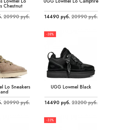
s Lowmel Lo
UGG Lowmel Lo Campfire
s Chestnut
.
20990 руб.
14490 руб.
20990 руб.
-38%
l Lo Sneakers
UGG Lowmel Black
Sand
.
20990 руб.
14490 руб.
23200 руб.
-33%