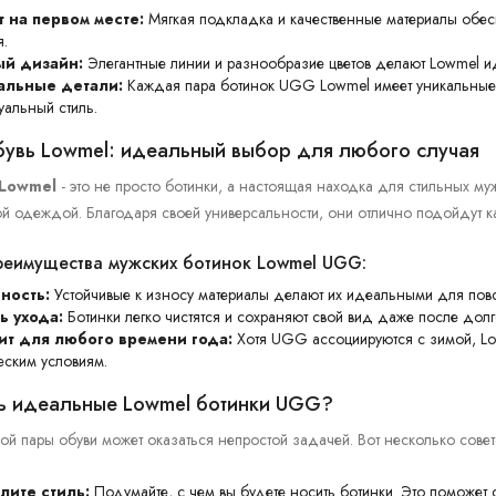
 на первом месте:
Мягкая подкладка и качественные материалы обес
я.
ый дизайн:
Элегантные линии и разнообразие цветов делают Lowmel 
альные детали:
Каждая пара ботинок UGG Lowmel имеет уникальные 
альный стиль.
увь Lowmel: идеальный выбор для любого случая
Lowmel
- это не просто ботинки, а настоящая находка для стильных м
й одеждой. Благодаря своей универсальности, они отлично подойдут ка
еимущества мужских ботинок Lowmel UGG:
ность:
Устойчивые к износу материалы делают их идеальными для пов
ь ухода:
Ботинки легко чистятся и сохраняют свой вид даже после долг
т для любого времени года:
Хотя UGG ассоциируются с зимой, Lo
еским условиям.
ть идеальные Lowmel ботинки UGG?
й пары обуви может оказаться непростой задачей. Вот несколько совето
ите стиль:
Подумайте, с чем вы будете носить ботинки. Это поможет 