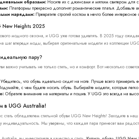
едневными образами:
Носите их с джинсами и мягким свитером для с
ями:
Платформы прекрасно дополнят романтические платья. Добавьте ак
выми нарядами:
Превратите строгий костюм в нечто более интересно
 New Heights 2025
ового модного сезона, и UGG уже готова удивлять. В 2025 году ожидаю
 на шаг впереди моды, выбирая оригинальные модели из коллекции UGG
 идеальную пару?
и важно учитывать не только стиль, но и комфорт. Вот несколько советов
Убедитесь, что обувь идеально сидит на ноге. Лучше всего примерить е
одумайте, с чем будете носить обувь. Выбирайте модели, которые легко
о:
Обратите внимание на материалы и пошив. У UGG это всегда на высо
 в UGG Australia!
нс стать обладателем стильной обуви UGG New Heights! Заходите в наш
у индивидуальность. Мы уверены, что каждая пара принесет вам радост
ustralia, вы инвестируете в качество и стиль.
Купить обувь UGG New 