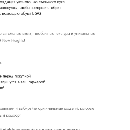
оздания уютного, но стильного лука.
сессуары, чтобы завершить образ.
е с помощью обуви UGG.
тся смелые цвета, необычные текстуры и уникальные
 New Heights!
:
ё перед покупкой.
 впишутся в ваш гардероб.
те!
 магазин и выбирайте оригинальные модели, которые
ь и комфорт.
Heights — значит сделать шаг к новым