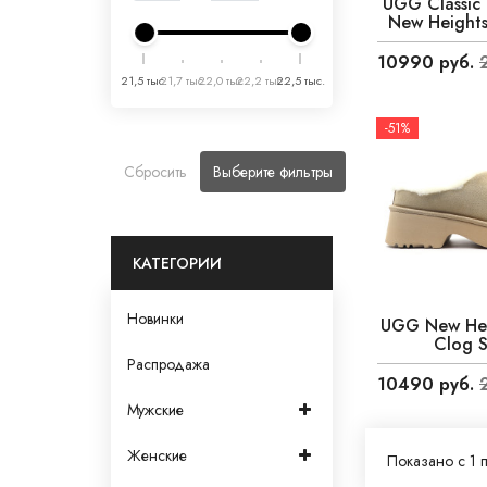
UGG Classic
New Heights
10990 руб.
21,5 тыс.
21,7 тыс.
22,0 тыс.
22,2 тыс.
22,5 тыс.
-51%
Сбросить
Выберите фильтры
КАТЕГОРИИ
Новинки
UGG New Hei
Clog 
Распродажа
10490 руб.
Мужские
Женские
Показано с 1 п