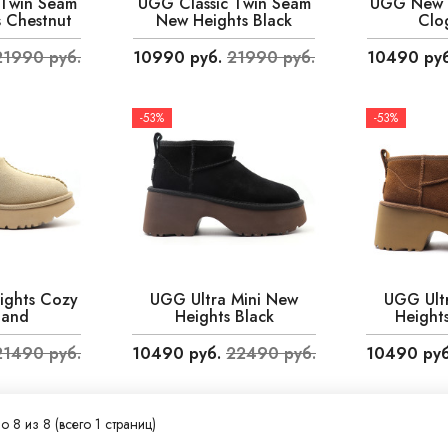
 Twin Seam
UGG Classic Twin Seam
UGG New 
 Chestnut
New Heights Black
Clo
21990 руб.
10990 руб.
21990 руб.
10490 руб
-53%
-53%
ghts Cozy
UGG Ultra Mini New
UGG Ult
Sand
Heights Black
Height
21490 руб.
10490 руб.
22490 руб.
10490 руб
о 8 из 8 (всего 1 страниц)