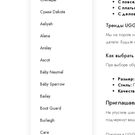
С повс
С плать
Сумки Dakota
С дело
Aaliyah
Тренды UGG
Мы на пороге н
Alena
детали. Будьте
Ansley
Как выбрать
Ascot
При выборе обув
Baby Neumel
Размер:
Baby Sparrow
Стиль:
П
Качеств
Bailey
Приглашаем
Boot Guard
Не упустите ша
подчеркнут ваш
Burleigh
Care
Покупая в UGG A