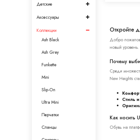
Детские
Аксессуары
Откройте д
Коллекции
Добро пожалова
Ash Black
новый уровень.
Ash Grey
Почему выби
Funkette
Среди множеств
Mini
New Heights ст
Slip-On
Комфорт
Стиль и
Ultra Mini
Оригин
Перчатки
Как носить 
Обувь на платф
Сланцы
Слиперы