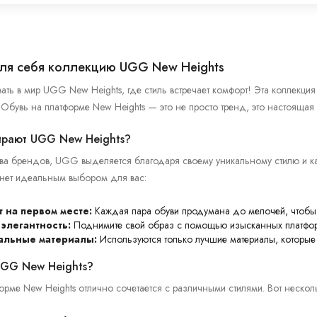
ля себя коллекцию UGG New Heights
ть в мир UGG New Heights, где стиль встречает комфорт! Эта коллекция 
 Обувь на платформе New Heights — это не просто тренд, это настоящая
рают UGG New Heights?
а брендов, UGG выделяется благодаря своему уникальному стилю и ка
анет идеальным выбором для вас:
 на первом месте:
Каждая пара обуви продумана до мелочей, чтобы 
 элегантность:
Поднимите свой образ с помощью изысканных платформ
альные материалы:
Используются только лучшие материалы, которые 
UGG New Heights?
орме New Heights отлично сочетается с различными стилями. Вот неско