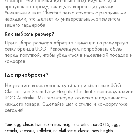
комфорт. Эти ботинки идеально подойдут как для
прогулок по городу, так и для встреч с друзьями.
Уникальный цвет Chestnut легко сочетать с различными
нарядами, что делает их универсальным элементом
вашего гардероба.
Как выбрать размер?
При выборе размера обратите внимание на размерную
сетку бренда UGG. Рекомендуем попробовать обувь
перед покупкой, чтобы убедиться в идеальной посадке и
комфорте.
Где приобрести?
Не упустите возможность
купить
оригинальные UGG
Classic Twin Seam New Heights Chestnut в нашем магазине
UGG Australia. Мы гарантируем качество и подлинность
каждого товара. Сделайте шаг к стилю и комфорту уже
сегодня!
Теги:
ugg classic twin seam new heights chestnut
,
uac0213
,
ugg
,
novinki
,
zhenskie
,
kollekcii
,
na platforme
,
classic
,
new heights