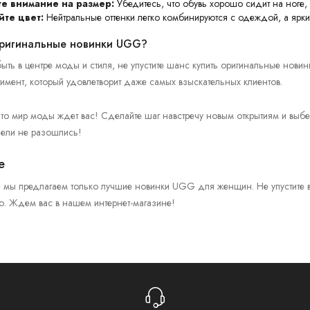
е внимание на размер:
Убедитесь, что обувь хорошо сидит на ноге, 
те цвет:
Нейтральные оттенки легко комбинируются с одеждой, а яркие
оригинальные новинки UGG?
 быть в центре моды и стиля, не упустите шанс купить оригинальные но
имент, который удовлетворит даже самых взыскательных клиентов.
что мир моды ждет вас! Сделайте шаг навстречу новым открытиям и выбе
дели не разошлись!
е
a мы предлагаем только лучшие новинки UGG для женщин. Не упустите 
. Ждем вас в нашем интернет-магазине!