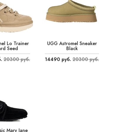
l Lo Trainer
UGG Astromel Sneaker
ard Seed
Black
.
20300 руб.
14490 руб.
20300 руб.
ic Mary Jane