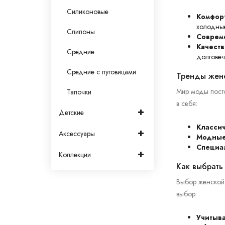
Силиконовые
Комфорт
холодны
Слипоны
Соврем
Качеств
Средние
долговеч
Средние с пуговицами
Тренды женс
Мир моды посто
Тапочки
в себя:
Детские
Класси
Аксессуары
Модные
Специа
Коллекции
Как выбрат
Выбор женской 
выбор:
Учитыва