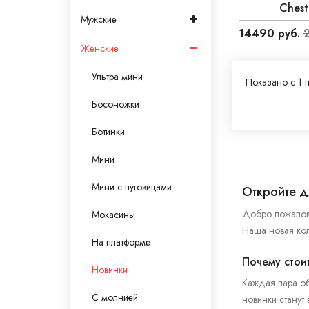
Chest
Мужские
14490 руб.
Женские
Ультра мини
Показано с 1 п
Босоножки
Ботинки
Мини
Мини с пуговицами
Откройте д
Добро пожалова
Мокасины
Наша новая кол
На платформе
Почему стои
Новинки
Каждая пара об
С молнией
новинки станут