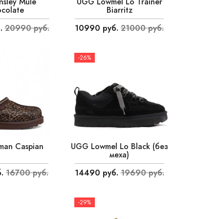
sley Mule
UGG Lowmel Lo Trainer
colate
Biarritz
.
20990 руб.
10990 руб.
21000 руб.
-26%
man Caspian
UGG Lowmel Lo Black (без
меха)
.
16700 руб.
14490 руб.
19690 руб.
-29%