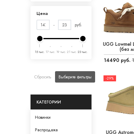
Цена
-
руб.
UGG Lowmel L
(без м
15 тыс.
17 тыс.
19 тыс.
21 тыс.
23 тыс.
14490 руб.
Сбросить
Выберите фильтры
-29%
КАТЕГОРИИ
Новинки
Распродажа
UGG Astrome