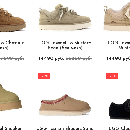
o Chestnut
UGG Lowmel Lo Mustard
UGG Lowme
еха)
Seed (без меха)
Must
19690 руб.
14490 руб.
20300 руб.
14490 руб
-29%
-29%
l Sneaker
UGG Tasman Slippers Sand
UGG Class