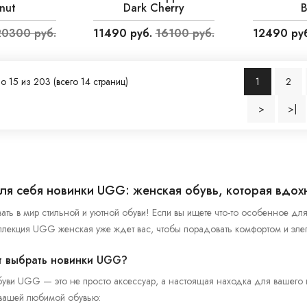
nut
Dark Cherry
B
20300 руб.
11490 руб.
16100 руб.
12490 руб
о 15 из 203 (всего 14 страниц)
1
2
>
>|
ля себя новинки UGG: женская обувь, которая вдох
ть в мир стильной и уютной обуви! Если вы ищете что-то особенное для
лекция UGG женская уже ждет вас, чтобы порадовать комфортом и элег
т выбрать новинки UGG?
уви UGG — это не просто аксессуар, а настоящая находка для вашего 
 вашей любимой обувью: