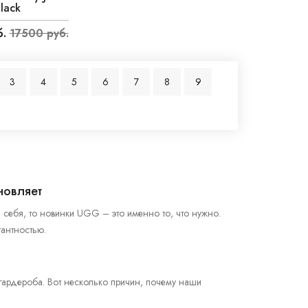
lack
.
17500 руб.
3
4
5
6
7
8
9
новляет
 себя, то новинки UGG – это именно то, что нужно.
антностью.
гардероба. Вот несколько причин, почему наши