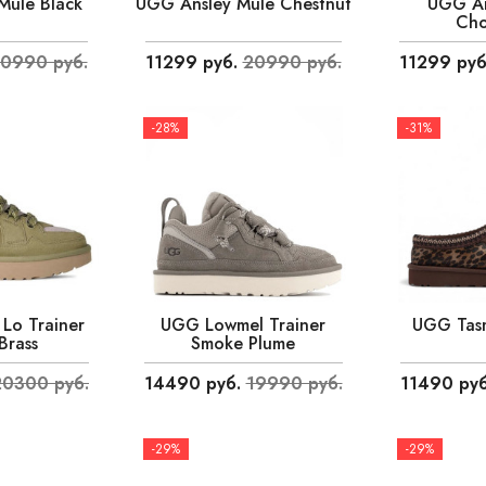
Mule Black
UGG Ansley Mule Chestnut
UGG An
Cho
0990 руб.
11299 руб.
20990 руб.
11299 руб
-28%
-31%
Lo Trainer
UGG Lowmel Trainer
UGG Tas
Brass
Smoke Plume
20300 руб.
14490 руб.
19990 руб.
11490 руб
-29%
-29%