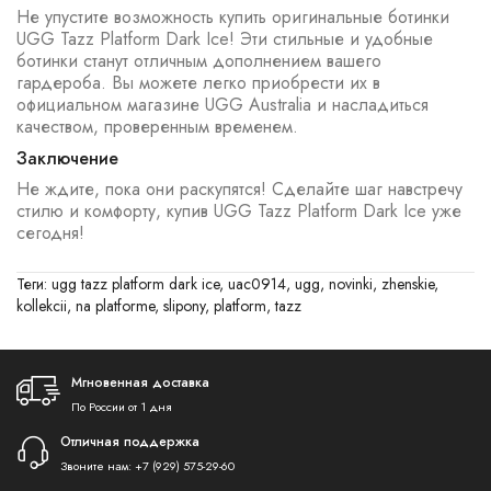
Не упустите возможность купить оригинальные ботинки
UGG Tazz Platform Dark Ice! Эти стильные и удобные
ботинки станут отличным дополнением вашего
гардероба. Вы можете легко приобрести их в
официальном магазине UGG Australia и насладиться
качеством, проверенным временем.
Заключение
Не ждите, пока они раскупятся! Сделайте шаг навстречу
стилю и комфорту, купив UGG Tazz Platform Dark Ice уже
сегодня!
Теги:
ugg tazz platform dark ice
,
uac0914
,
ugg
,
novinki
,
zhenskie
,
kollekcii
,
na platforme
,
slipony
,
platform
,
tazz
Мгновенная доставка
По России от 1 дня
Отличная поддержка
Звоните нам:
+7 (929) 575-29-60