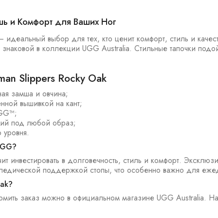
шь и Комфорт для Ваших Ног
 идеальный выбор для тех, кто ценит комфорт, стиль и качест
знаковой в коллекции UGG Australia. Стильные тапочки подой
n Slippers Rocky Oak
ая замша и овчина;
нной вышивкой на кант;
UGG™;
щий под любой образ;
 уровня.
 UGG?
т инвестировать в долговечность, стиль и комфорт. Эксклюз
топедической поддержкой стопы, что особенно важно для еже
Oak?
рмить заказ можно в официальном магазине UGG Australia. Н