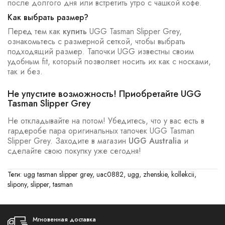
после долгого дня или встретить утро с чашкой кофе.
Как выбрать размер?
Перед тем как
купить
UGG Tasman Slipper Grey,
ознакомьтесь с размерной сеткой, чтобы выбрать
подходящий размер. Тапочки UGG известны своим
удобным fit, который позволяет носить их как с носками,
так и без.
Не упустите возможность! Приобретайте UGG
Tasman Slipper Grey
Не откладывайте на потом! Убедитесь, что у вас есть в
гардеробе пара оригинальных тапочек UGG Tasman
Slipper Grey. Заходите в магазин
UGG Australia
и
сделайте свою покупку уже сегодня!
Теги:
ugg tasman slipper grey
,
uac0882
,
ugg
,
zhenskie
,
kollekcii
,
slipony
,
slipper
,
tasman
Мгновенная доставка