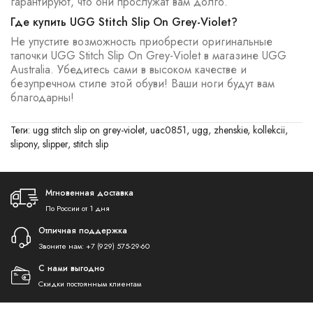
гарантируют, что они прослужат вам долго.
Где купить UGG Stitch Slip On Grey-Violet?
Не упустите возможность приобрести оригинальные
тапочки UGG Stitch Slip On Grey-Violet в магазине UGG
Australia. Убедитесь сами в высоком качестве и
безупречном стиле этой обуви! Ваши ноги будут вам
благодарны!
Теги:
ugg stitch slip on grey-violet
,
uac0851
,
ugg
,
zhenskie
,
kollekcii
,
slipony
,
slipper
,
stitch slip
Мгновенная доставка
По России от 1 дня
Отличная поддержка
Звоните нам:
+7 (929) 575-29-60
С нами выгодно
Скидки постоянным клиентам