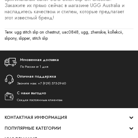
Закажите их прямо сейчас в магазине UGG Australia и
насладитесь качеством и стилем, которые предлагает
этот известный бренд!
Теги:
ugg stitch slip on chestnut
,
uac0848
,
ugg
,
zhenskie
,
kollekcii
,
slipony
,
slipper
,
stitch slip
Мгновенная доставка
По России от 1 дня
Отличная поддержка
Звоните нам:
+7 (929) 575-29-60
С нами выгодно
Скидки постоянным клиентам
КОНТАКТНАЯ ИНФОРМАЦИЯ
ПОПУЛЯРНЫЕ КАТЕГОРИИ