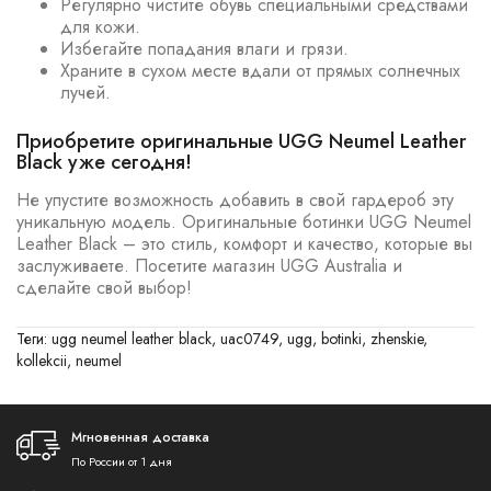
Регулярно чистите обувь специальными средствами
для кожи.
Избегайте попадания влаги и грязи.
Храните в сухом месте вдали от прямых солнечных
лучей.
Приобретите оригинальные UGG Neumel Leather
Black уже сегодня!
Не упустите возможность добавить в свой гардероб эту
уникальную модель. Оригинальные ботинки UGG Neumel
Leather Black – это стиль, комфорт и качество, которые вы
заслуживаете. Посетите магазин UGG Australia и
сделайте свой выбор!
Теги:
ugg neumel leather black
,
uac0749
,
ugg
,
botinki
,
zhenskie
,
kollekcii
,
neumel
Мгновенная доставка
По России от 1 дня