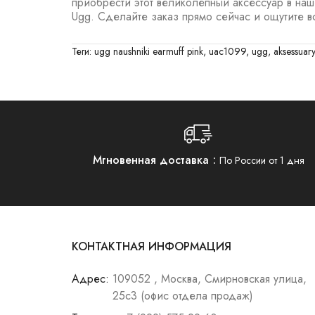
приобрести этот великолепный аксессуар в на
Ugg. Сделайте заказ прямо сейчас и ощутите 
Теги:
ugg naushniki earmuff pink
,
uac1099
,
ugg
,
aksessuary
Мгновенная доставка
По России от 1 дня
КОНТАКТНАЯ ИНФОРМАЦИЯ
Адрес:
109052 , Москва, Смирновская улица,
25с3 (офис отдела продаж)