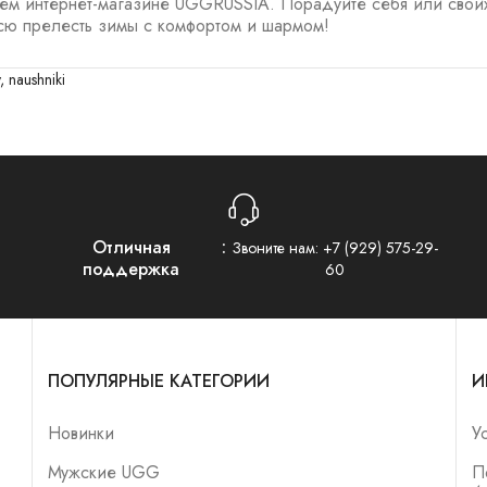
шем интернет-магазине UGGRUSSIA. Порадуйте себя или свои
всю прелесть зимы с комфортом и шармом!
,
naushniki
Отличная
Звоните нам:
+7 (929) 575-29-
поддержка
60
ПОПУЛЯРНЫЕ КАТЕГОРИИ
И
Новинки
У
Мужские UGG
П