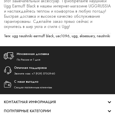
этот замечательный аксессуар. Приобретайте наушники
Ugg Earmuff Black в нашем интернет-магазине UGGRUSSIA
и наслаждайтесь теплом и комфортом в любую погоду!
Быстрая доставка и высокое качество обслуживания
гарантированы. Сделайте заказ прямо сейчас и
окунитесь в мир уюта и стиля с Ugg!
Теги:
ugg naushniki earmuff black
,
uac1096
,
ugg
,
aksessuary
,
naushniki
Мгновенная доставка
По России от 1 дня
Отличная поддержка
Звоните нам:
+7 (929) 575-29-60
С нами выгодно
Скидки постоянным клиентам
КОНТАКТНАЯ ИНФОРМАЦИЯ
ПОПУЛЯРНЫЕ КАТЕГОРИИ