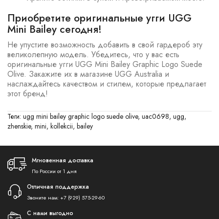
Приобретите оригинальные угги UGG
Mini Bailey сегодня!
Не упустите возможность добавить в свой гардероб эту
великолепную модель. Убедитесь, что у вас есть
оригинальные угги UGG Mini Bailey Graphic Logo Suede
Olive. Закажите их в магазине UGG Australia и
наслаждайтесь качеством и стилем, которые предлагает
этот бренд!
Теги:
ugg mini bailey graphic logo suede olive
,
uac0698
,
ugg
,
zhenskie
,
mini
,
kollekcii
,
bailey
Мгновенная доставка
По России от 1 дня
Отличная поддержка
Звоните нам:
+7 (929) 575-29-60
С нами выгодно