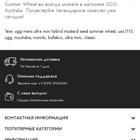
Summer Wheat вы всегда можете в магазине UGG
Australia. Почувствуйте легендарное качество уже
сегодня!
Теги:
ugg mens ultra mini hybrid mustard seed summer wheat
,
uac1115
,
ugg
,
muzhskie
,
novinki
,
kollekcii
,
ultra mini
,
classic
Мгновенная доставка
По России от 1 дня
Отличная поддержка
Звоните нам:
+7 (929) 575-29-60
С нами выгодно
Скидки постоянным клиентам
КОНТАКТНАЯ ИНФОРМАЦИЯ
ПОПУЛЯРНЫЕ КАТЕГОРИИ
ИНФОРМАЦИЯ