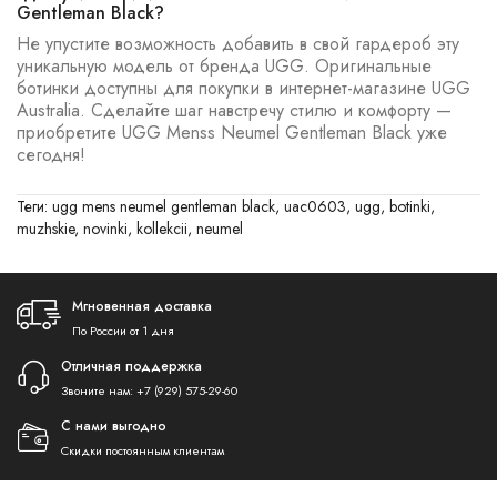
Gentleman Black?
Не упустите возможность добавить в свой гардероб эту
уникальную модель от бренда UGG. Оригинальные
ботинки доступны для покупки в интернет-магазине UGG
Australia. Сделайте шаг навстречу стилю и комфорту —
приобретите UGG Menss Neumel Gentleman Black уже
сегодня!
Теги:
ugg mens neumel gentleman black
,
uac0603
,
ugg
,
botinki
,
muzhskie
,
novinki
,
kollekcii
,
neumel
Мгновенная доставка
По России от 1 дня
Отличная поддержка
Звоните нам:
+7 (929) 575-29-60
С нами выгодно
Скидки постоянным клиентам