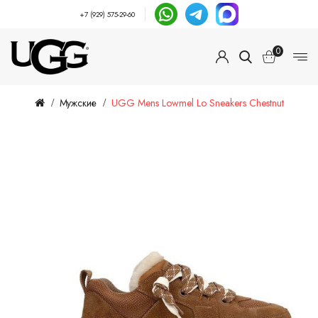
+7 (929) 575-29-60
0
Мужские
UGG Mens Lowmel Lo Sneakers Chestnut