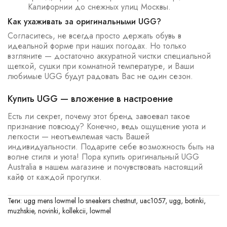
Калифорнии до снежных улиц Москвы.
Как ухаживать за оригинальными UGG?
Согласитесь, не всегда просто держать обувь в
идеальной форме при наших погодах. Но только
взгляните — достаточно аккуратной чистки специальной
щеткой, сушки при комнатной температуре, и Ваши
любимые UGG будут радовать Вас не один сезон.
Купить UGG — вложение в настроение
Есть ли секрет, почему этот бренд завоевал такое
признание повсюду? Конечно, ведь ощущение уюта и
легкости — неотъемлемая часть Вашей
индивидуальности. Подарите себе возможность быть на
волне стиля и уюта! Пора купить оригинальный UGG
Australia в нашем магазине и почувствовать настоящий
кайф от каждой прогулки.
Теги:
ugg mens lowmel lo sneakers chestnut
,
uac1057
,
ugg
,
botinki
,
muzhskie
,
novinki
,
kollekcii
,
lowmel