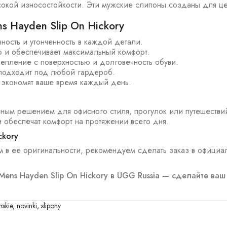
сокой износостойкости. Эти мужские слипоны созданы для це
Hayden Slip On Hickory
ость и утонченность в каждой детали.
ло и обеспечивает максимальный комфорт.
епление с поверхностью и долговечность обуви.
 подходит под любой гардероб.
— экономят ваше время каждый день.
чным решением для офисного стиля, прогулок или путешеств
 обеспечат комфорт на протяжении всего дня.
ckory
м в ее оригинальности, рекомендуем сделать заказ в офици
Mens Hayden Slip On Hickory в UGG Russia — сделайте ваш
skie
,
novinki
,
slipony