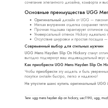
сочетание элегантного дизайна, комфорта и вы
Основные преимущества UGG Mens 
Оригинальный
дизайн от UGG — лаконичн
Мягкая внутренняя отделка сохраняет теп
Прочная подошва гарантирует отличное сц
Универсальный оттенок Hickory идеально
Отсутствие шнуровки и простая посадка 
Современный выбор для стильных мужчин
UGG Mens Hayden Slip On Hickory
станут отли
выгодно подчеркнут ваш индивидуальный вкус и
Как приобрести UGG Mens Hayden Slip On Hi
Чтобы
приобрести
эту модель и быть уверенны
покупки онлайн быстро, легко и надежно!
Не упустите шанс купить оригинальный UGG 
Теги:
ugg mens hayden slip on hickory
,
uac1190
,
ugg
,
muzh