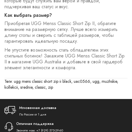
которые будут служить вам верой и правдой,
подчеркивая ваш статус и вкус.
Как выбрать размер?
Приобретая UGG Menss Classic Short Zip II, обратите
внимание на размерную сетку. Лучше всего измерить
длину стопы и сверить с таблицей размеров, чтобы
гарантировать идеальную посадку.
Не упустите возможность стать обладателем этих
стильных ботинок! Закажите UGG Menss Classic Short Zip
II в магазине UGG Australia и добавьте в свой гардероб
элемент элегантности и комфорта.
Теги:
ugg mens classic short zip ii black
,
uac0566
,
ugg
,
muzhskie
,
kollekcii
,
srednie
,
classic
,
zip
Мгновенная доставка
По России от 1 дня
Отличная поддержка
Звоните нам:
+7 (929) 575-29-60