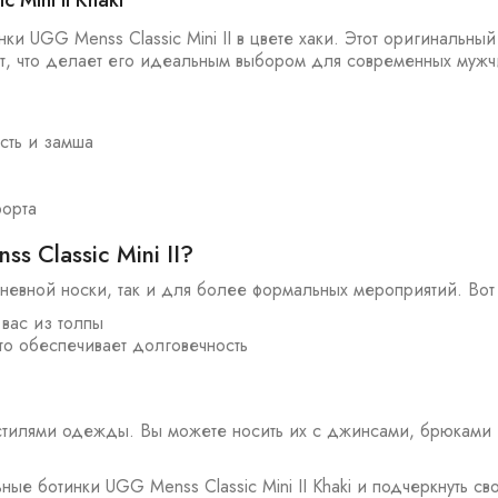
Mini II Khaki
и UGG Menss Classic Mini II в цвете хаки. Этот оригинальный 
т, что делает его идеальным выбором для современных мужч
сть и замша
форта
 Classic Mini II?
евной носки, так и для более формальных мероприятий. Вот н
вас из толпы
то обеспечивает долговечность
 стилями одежды. Вы можете носить их с джинсами, брюками
ые ботинки UGG Menss Classic Mini II Khaki и подчеркнуть с