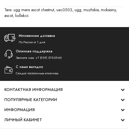
Теги:
ugg mens ascot chestnut
,
uac0503
,
ugg
,
muzhskie
,
mokasiny
,
ascot
,
kollekcii
Мгновенная доставка
По России от 1 дня
Отличная поддержка
Звоните нам:
+7 (929) 575-29-60
С нами выгодно
Скидки постоянным клиентам
КОНТАКТНАЯ ИНФОРМАЦИЯ
ПОПУЛЯРНЫЕ КАТЕГОРИИ
ИНФОРМАЦИЯ
ЛИЧНЫЙ КАБИНЕТ