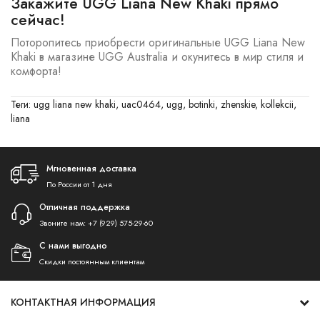
Закажите UGG Liana New Khaki прямо
сейчас!
Поторопитесь приобрести оригинальные UGG Liana New
Khaki в магазине UGG Australia и окунитесь в мир стиля и
комфорта!
Теги:
ugg liana new khaki
,
uac0464
,
ugg
,
botinki
,
zhenskie
,
kollekcii
,
liana
Мгновенная доставка
По России от 1 дня
Отличная поддержка
Звоните нам:
+7 (929) 575-29-60
С нами выгодно
Скидки постоянным клиентам
КОНТАКТНАЯ ИНФОРМАЦИЯ