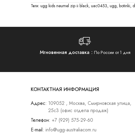
Теги:
ugg kids neumel zip ii black
,
uac0453
,
ugg
,
botinki
,
d
Мгновенная доставка
По России от 1 дня
КОНТАКТНАЯ ИНФОРМАЦИЯ
Адрес:
109052 , Москва, Смирновская улица,
25с3 (офис отдела продаж)
Телефон:
+7 (929) 575-29-60
E-mail:
info@ugg-australiacom.ru