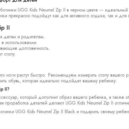
мфорт для детей
тинки UGG Kids Neumel Zip II в черном цвете — идеальный вы
инки прекрасно подойдут как для активного отдыха, так и для
p II
я детям и родителям.
 в использовании.
ивающие долговечность.
т стопу.
что ноги растут быстро. Рекомендуем измерить стопу вашего 
ить обувь, которая идеально подойдет вашему ребенку.
p II?
аксессуар, который дополнит образ вашего ребенка, а также 
ая проработка деталей делают UGG Kids Neumel Zip II отлич
отинки UGG Kids Neumel Zip II Black и подарить своему ребен