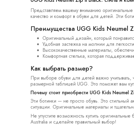
UGG Kids Neumel Zip II Black: стиль и ко
Представляем вашему вниманию оригинальные бо
качество и комфорт в обуви для детей. Эти бот
Преимущества UGG Kids Neumel Zi
Оригинальный дизайн, который понравитс
Удобная застежка на молнии для легкости
Высококачественные материалы, обеспеч
Комфортная стелька, которая поддерживае
Как выбрать размер?
При выборе обуви для детей важно учитывать, 
размерной таблицей UGG. Это поможет вам куп
Почему стоит приобрести UGG Kids Neumel Zi
Эти ботинки — не просто обувь. Это стильный 
ситуации. Оригинальные материалы и тщательн
Не упустите возможность купить оригинальные б
Australia и сделайте правильный выбор!