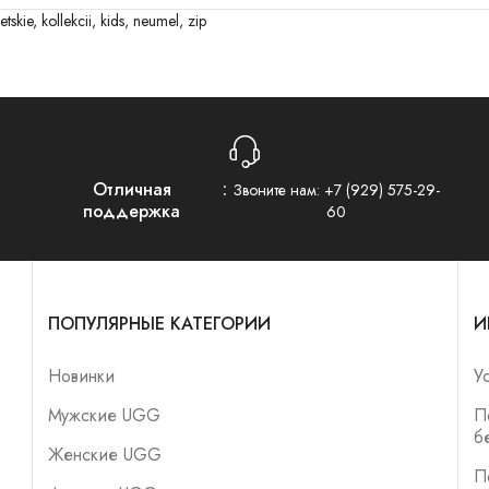
etskie
,
kollekcii
,
kids
,
neumel
,
zip
Отличная
Звоните нам:
+7 (929) 575-29-
поддержка
60
ПОПУЛЯРНЫЕ КАТЕГОРИИ
И
Новинки
У
Мужские UGG
П
б
Женские UGG
П