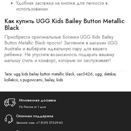
Удобная застежка на кнопке для легкости в
использовании.
Как купить UGG Kids Bailey Button Metallic
Black
Приобрести оригинальные ботинки UGG Kids Bailey
Button Metallic Black просто! Загляните в магазин UGG
Australia и выберите идеальную пару для вашего
ребенка. Не упустите возможность подарить вашему
малышу стиль и комфорт, которые он заслуживает!
Теги:
ugg kids bailey button metallic black
,
uac0426
,
ugg
,
detskie
,
kollekcii
,
s pugovicami
,
bailey
,
kids
Мгновенная доставка
По России от 1 дня
Отличная поддержка
Звоните нам:
+7 (929) 575-29-60