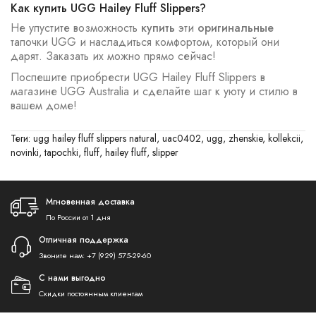
Как купить UGG Hailey Fluff Slippers?
Не упустите возможность
купить
эти
оригинальные
тапочки UGG и насладиться комфортом, который они
дарят. Заказать их можно прямо сейчас!
Поспешите приобрести UGG Hailey Fluff Slippers в
магазине UGG Australia и сделайте шаг к уюту и стилю в
вашем доме!
Теги:
ugg hailey fluff slippers natural
,
uac0402
,
ugg
,
zhenskie
,
kollekcii
,
novinki
,
tapochki
,
fluff
,
hailey fluff
,
slipper
Мгновенная доставка
По России от 1 дня
Отличная поддержка
Звоните нам:
+7 (929) 575-29-60
С нами выгодно
Скидки постоянным клиентам