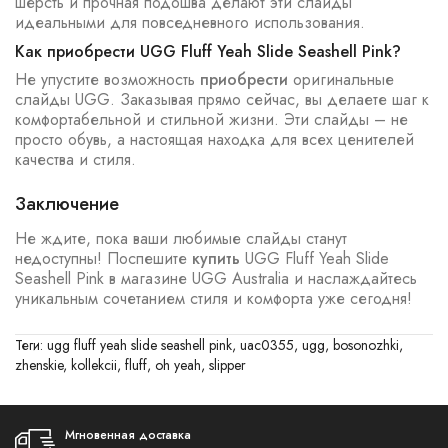
шерсть и прочная подошва делают эти слайды
идеальными для повседневного использования.
Как приобрести UGG Fluff Yeah Slide Seashell Pink?
Не упустите возможность
приобрести
оригинальные
слайды UGG. Заказывая прямо сейчас, вы делаете шаг к
комфортабельной и стильной жизни. Эти слайды – не
просто обувь, а настоящая находка для всех ценителей
качества и стиля.
Заключение
Не ждите, пока ваши любимые слайды станут
недоступны! Поспешите
купить
UGG Fluff Yeah Slide
Seashell Pink в магазине UGG Australia и наслаждайтесь
уникальным сочетанием стиля и комфорта уже сегодня!
Теги:
ugg fluff yeah slide seashell pink
,
uac0355
,
ugg
,
bosonozhki
,
zhenskie
,
kollekcii
,
fluff
,
oh yeah
,
slipper
Мгновенная доставка