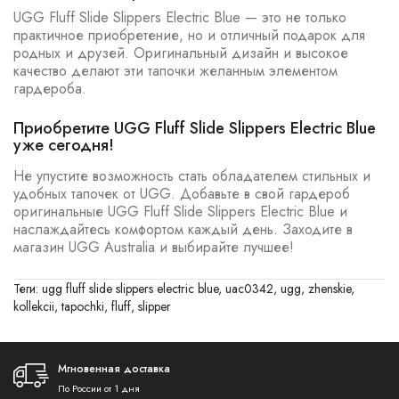
UGG Fluff Slide Slippers Electric Blue — это не только
практичное приобретение, но и отличный подарок для
родных и друзей. Оригинальный дизайн и высокое
качество делают эти тапочки желанным элементом
гардероба.
Приобретите UGG Fluff Slide Slippers Electric Blue
уже сегодня!
Не упустите возможность стать обладателем стильных и
удобных тапочек от UGG. Добавьте в свой гардероб
оригинальные UGG Fluff Slide Slippers Electric Blue и
наслаждайтесь комфортом каждый день. Заходите в
магазин UGG Australia и выбирайте лучшее!
Теги:
ugg fluff slide slippers electric blue
,
uac0342
,
ugg
,
zhenskie
,
kollekcii
,
tapochki
,
fluff
,
slipper
Мгновенная доставка
По России от 1 дня