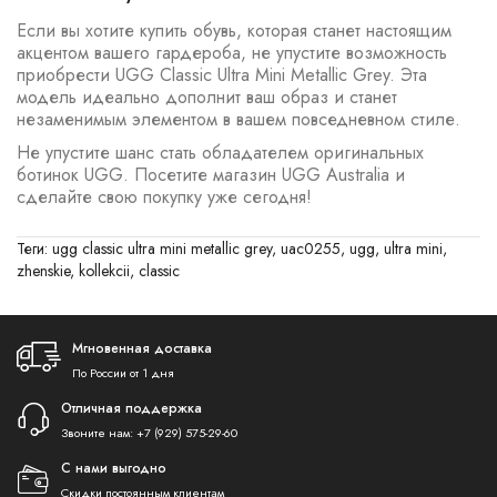
Если вы хотите купить обувь, которая станет настоящим
акцентом вашего гардероба, не упустите возможность
приобрести UGG Classic Ultra Mini Metallic Grey. Эта
модель идеально дополнит ваш образ и станет
незаменимым элементом в вашем повседневном стиле.
Не упустите шанс стать обладателем оригинальных
ботинок UGG. Посетите магазин UGG Australia и
сделайте свою покупку уже сегодня!
Теги:
ugg classic ultra mini metallic grey
,
uac0255
,
ugg
,
ultra mini
,
zhenskie
,
kollekcii
,
classic
Мгновенная доставка
По России от 1 дня
Отличная поддержка
Звоните нам:
+7 (929) 575-29-60
С нами выгодно
Скидки постоянным клиентам