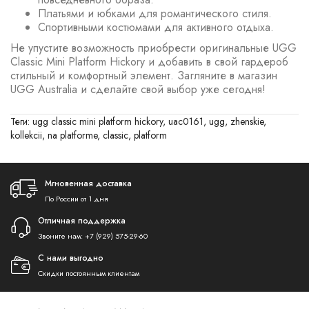
Платьями и юбками для романтического стиля.
Спортивными костюмами для активного отдыха.
Не упустите возможность приобрести оригинальные UGG
Classic Mini Platform Hickory и добавить в свой гардероб
стильный и комфортный элемент. Загляните в магазин
UGG Australia и сделайте свой выбор уже сегодня!
Теги:
ugg classic mini platform hickory
,
uac0161
,
ugg
,
zhenskie
,
kollekcii
,
na platforme
,
classic
,
platform
Мгновенная доставка
По России от 1 дня
Отличная поддержка
Звоните нам:
+7 (929) 575-29-60
С нами выгодно
Скидки постоянным клиентам