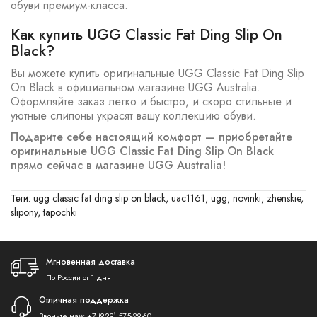
обуви премиум-класса.
Как купить UGG Classic Fat Ding Slip On
Black?
Вы можете купить оригинальные UGG Classic Fat Ding Slip
On Black в официальном магазине UGG Australia.
Оформляйте заказ легко и быстро, и скоро стильные и
уютные слипоны украсят вашу коллекцию обуви.
Подарите себе настоящий комфорт — приобретайте
оригинальные UGG Classic Fat Ding Slip On Black
прямо сейчас в магазине UGG Australia!
Теги:
ugg classic fat ding slip on black
,
uac1161
,
ugg
,
novinki
,
zhenskie
,
slipony
,
tapochki
Мгновенная доставка
По России от 1 дня
Отличная поддержка
Звоните нам:
+7 (929) 575-29-60