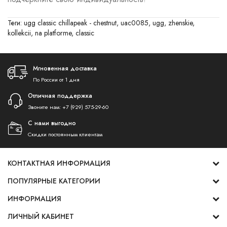
Теги:
ugg classic chillapeak - chestnut
,
uac0085
,
ugg
,
zhenskie
,
kollekcii
,
na platforme
,
classic
Мгновенная доставка
По России от 1 дня
Отличная поддержка
Звоните нам:
+7 (929) 575-29-60
С нами выгодно
Скидки постоянным клиентам
КОНТАКТНАЯ ИНФОРМАЦИЯ
ПОПУЛЯРНЫЕ КАТЕГОРИИ
ИНФОРМАЦИЯ
ЛИЧНЫЙ КАБИНЕТ