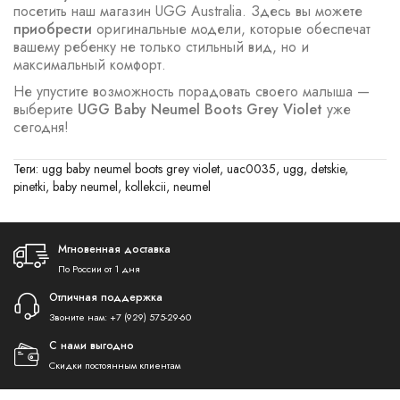
посетить наш магазин UGG Australia. Здесь вы можете
приобрести
оригинальные модели, которые обеспечат
вашему ребенку не только стильный вид, но и
максимальный комфорт.
Не упустите возможность порадовать своего малыша —
выберите
UGG Baby Neumel Boots Grey Violet
уже
сегодня!
Теги:
ugg baby neumel boots grey violet
,
uac0035
,
ugg
,
detskie
,
pinetki
,
baby neumel
,
kollekcii
,
neumel
Мгновенная доставка
По России от 1 дня
Отличная поддержка
Звоните нам:
+7 (929) 575-29-60
С нами выгодно
Скидки постоянным клиентам