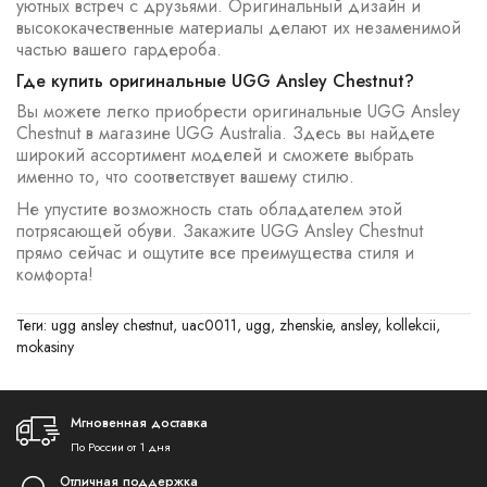
уютных встреч с друзьями. Оригинальный дизайн и
высококачественные материалы делают их незаменимой
частью вашего гардероба.
Где купить оригинальные UGG Ansley Chestnut?
Вы можете легко приобрести оригинальные UGG Ansley
Chestnut в магазине UGG Australia. Здесь вы найдете
широкий ассортимент моделей и сможете выбрать
именно то, что соответствует вашему стилю.
Не упустите возможность стать обладателем этой
потрясающей обуви. Закажите UGG Ansley Chestnut
прямо сейчас и ощутите все преимущества стиля и
комфорта!
Теги:
ugg ansley chestnut
,
uac0011
,
ugg
,
zhenskie
,
ansley
,
kollekcii
,
mokasiny
Мгновенная доставка
По России от 1 дня
Отличная поддержка