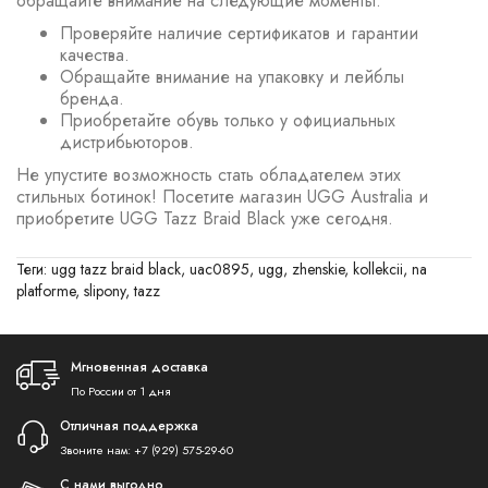
обращайте внимание на следующие моменты:
Проверяйте наличие сертификатов и гарантии
качества.
Обращайте внимание на упаковку и лейблы
бренда.
Приобретайте обувь только у официальных
дистрибьюторов.
Не упустите возможность стать обладателем этих
стильных ботинок! Посетите магазин UGG Australia и
приобретите UGG Tazz Braid Black уже сегодня.
Теги:
ugg tazz braid black
,
uac0895
,
ugg
,
zhenskie
,
kollekcii
,
na
platforme
,
slipony
,
tazz
Мгновенная доставка
По России от 1 дня
Отличная поддержка
Звоните нам:
+7 (929) 575-29-60
С нами выгодно