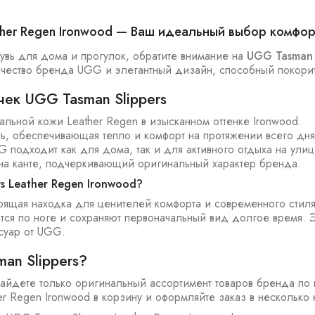
ther Regen Ironwood — Ваш идеальный выбор комфор
бувь для дома и прогулок, обратите внимание на
UGG Tasman 
качество бренда UGG и элегантный дизайн, способный покори
ек UGG Tasman Slippers
альной кожи Leather Regen в изысканном оттенке Ironwood.
ть, обеспечивающая тепло и комфорт на протяжении всего дня
G подходит как для дома, так и для активного отдыха на улиц
на канте, подчеркивающий оригинальный характер бренда.
s Leather Regen Ironwood?
тоящая находка для ценителей комфорта и современного стил
тся по ноге и сохраняют первоначальный вид долгое время. 
суар от UGG.
an Slippers?
айдете только оригинальный ассортимент товаров бренда по
r Regen Ironwood в корзину и оформляйте заказ в несколько 