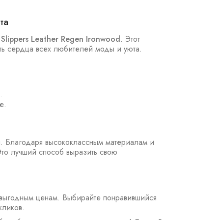
та
Slippers Leather Regen Ironwood
. Этот
ть сердца всех любителей моды и уюта.
.
е.
я. Благодаря высококлассным материалам и
Это лучший способ выразить свою
 выгодным ценам. Выбирайте понравившийся
кликов.