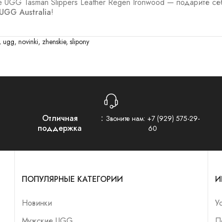
 UGG Tasman Slippers Leather Regen Ironwood — подарите се
UGG Australia
!
,
ugg
,
novinki
,
zhenskie
,
slipony
Отличная
Звоните нам:
+7 (929) 575-29-
поддержка
60
ПОПУЛЯРНЫЕ КАТЕГОРИИ
И
Новинки
У
Мужские UGG
П