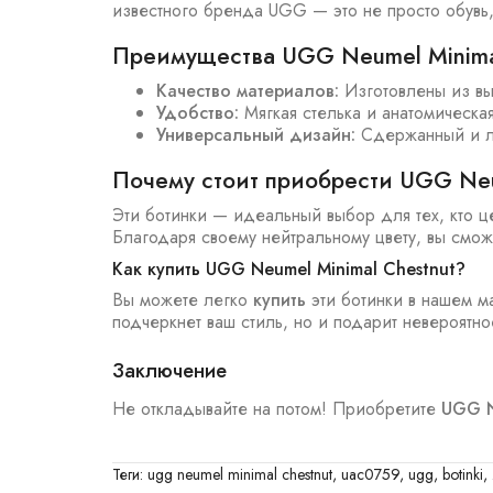
известного бренда UGG — это не просто обувь,
Преимущества UGG Neumel Minima
Качество материалов:
Изготовлены из вы
Удобство:
Мягкая стелька и анатомическа
Универсальный дизайн:
Сдержанный и ла
Почему стоит приобрести UGG Neu
Эти ботинки — идеальный выбор для тех, кто це
Благодаря своему нейтральному цвету, вы смож
Как купить UGG Neumel Minimal Chestnut?
Вы можете легко
купить
эти ботинки в нашем ма
подчеркнет ваш стиль, но и подарит невероятно
Заключение
Не откладывайте на потом! Приобретите
UGG N
Теги:
ugg neumel minimal chestnut
,
uac0759
,
ugg
,
botinki
,