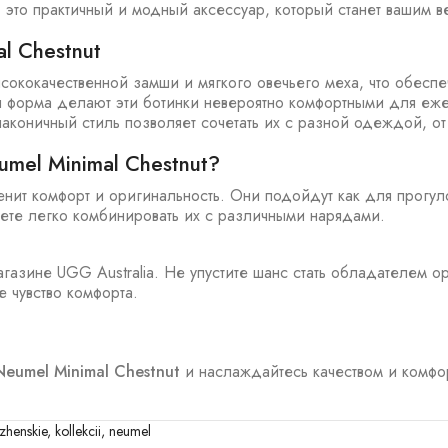
 это практичный и модный аксессуар, который станет вашим 
l Chestnut
сококачественной замши и мягкого овечьего меха, что обеспе
я форма делают эти ботинки невероятно комфортными для еж
коничный стиль позволяет сочетать их с разной одеждой, от
mel Minimal Chestnut?
нит комфорт и оригинальность. Они подойдут как для прогуло
ете легко комбинировать их с различными нарядами.
газине UGG Australia. Не упустите шанс стать обладателем о
е чувство комфорта.
eumel Minimal Chestnut
и наслаждайтесь качеством и комфо
zhenskie
,
kollekcii
,
neumel