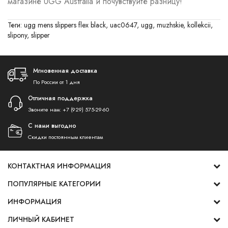
магазине UGG Australia и почувствуйте разницу!
Теги:
ugg mens slippers flex black
,
uac0647
,
ugg
,
muzhskie
,
kollekcii
,
slipony
,
slipper
Мгновенная доставка
По России от 1 дня
Отличная поддержка
Звоните нам:
+7 (929) 575-29-60
С нами выгодно
Скидки постоянным клиентам
КОНТАКТНАЯ ИНФОРМАЦИЯ
ПОПУЛЯРНЫЕ КАТЕГОРИИ
ИНФОРМАЦИЯ
ЛИЧНЫЙ КАБИНЕТ