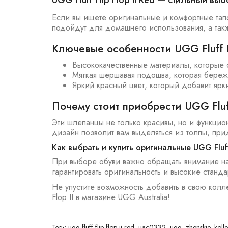
UGG Fluff Flip Flop II Red — стильный в
Если вы ищете оригинальные и комфортные тапоч
подойдут для домашнего использования, а такж
Ключевые особенности UGG Fluff Fl
Высококачественные материалы, которые 
Мягкая шершавая подошва, которая береж
Яркий красный цвет, который добавит ярк
Почему стоит приобрести UGG Fluff 
Эти шлепанцы не только красивы, но и функци
дизайн позволит вам выделяться из толпы, при
Как выбрать и купить оригинальные UGG Fluff F
При выборе обуви важно обращать внимание на к
гарантировать оригинальность и высокие станда
Не упустите возможность добавить в свою колле
Flop II в магазине UGG Australia!
Теги:
ugg fluff flip flop ii red
,
uac0332
,
ugg
,
zhenskie
,
kolle