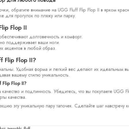
ыбор для любого повода
ки, обратите внимание на UGG Fluff Flip Flop II в ярком кр
е для прогулок по пляжу или парку.
ip Flop II
обеспечивают долговечность и комфорт.
но поддерживает ваши ноги.
их акцентов в любой образ.
Flip Flop II?
ональны. Удобная форма и легкий вес делают их идеальным в
давая вашему стилю уникальность.
lip Flop II?
ачество и подлинность. Убедитесь, что вы покупаете UGG Fluff
рты качества.
кцию эту уникальную пару тапочек. Сделайте шаг навстречу ко
kcii
,
tapochki
,
fluff