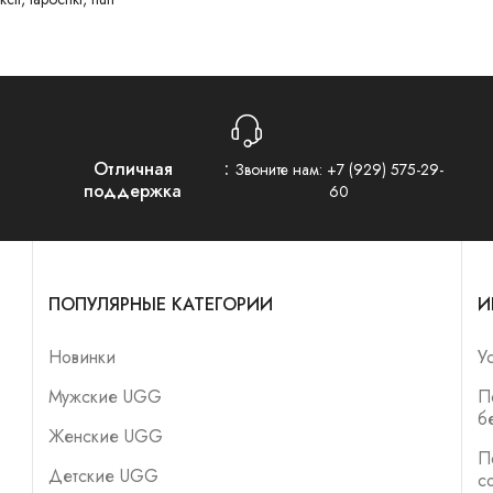
Отличная
Звоните нам:
+7 (929) 575-29-
поддержка
60
ПОПУЛЯРНЫЕ КАТЕГОРИИ
И
Новинки
У
Мужские UGG
П
б
Женские UGG
П
Детские UGG
с