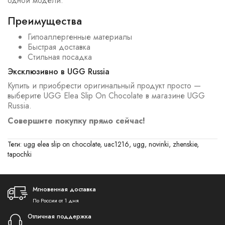
одной модели.
Преимущества
Гипоаллергенные материалы
Быстрая доставка
Стильная посадка
Эксклюзивно в UGG Russia
Купить и приобрести оригинальный продукт просто —
выберите UGG Elea Slip On Chocolate в магазине UGG
Russia.
Совершите покупку прямо сейчас!
Теги:
ugg elea slip on chocolate
,
uac1216
,
ugg
,
novinki
,
zhenskie
,
tapochki
Мгновенная доставка
По России от 1 дня
Отличная поддержка