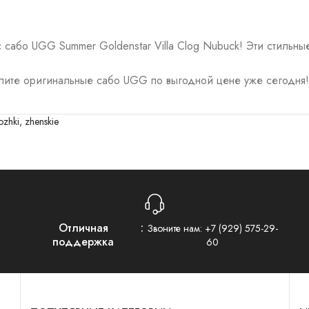
с сабо UGG Summer Goldenstar Villa Clog Nubuck! Эти стильн
купите оригинальные сабо UGG по выгодной цене уже сегодня!
ozhki
,
zhenskie
Отличная
Звоните нам:
+7 (929) 575-29-
поддержка
60