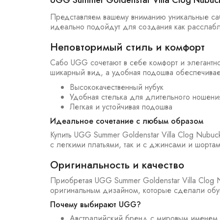
UGG Summer Goldenstar Villa Clog Nubuck
Представляем вашему вниманию уникальные сабо
идеально подойдут для создания как расслабле
Неповторимый стиль и комфорт
Сабо UGG сочетают в себе комфорт и элегантно
шикарный вид, а удобная подошва обеспечивае
Высококачественный нубук
Удобная стелька для длительного ношени
Легкая и устойчивая подошва
Идеальное сочетание с любым образом
Купить UGG Summer Goldenstar Villa Clog Nubuc
с легкими платьями, так и с джинсами и шорта
Оригинальность и качество
Приобретая UGG Summer Goldenstar Villa Clog 
оригинальным дизайном, которые сделали обув
Почему выбирают UGG?
Австралийский бренд с мировым именем