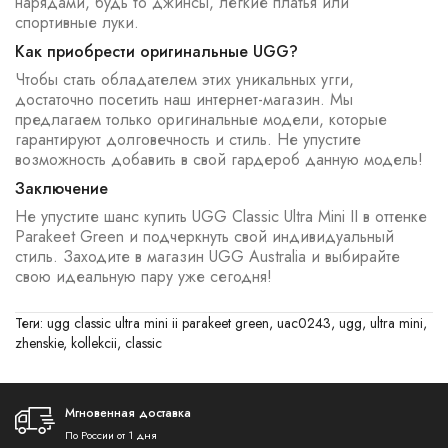
нарядами, будь то джинсы, легкие платья или
спортивные луки.
Как приобрести оригинальные UGG?
Чтобы стать обладателем этих уникальных угги,
достаточно посетить наш интернет-магазин. Мы
предлагаем только оригинальные модели, которые
гарантируют долговечность и стиль. Не упустите
возможность добавить в свой гардероб данную модель!
Заключение
Не упустите шанс купить UGG Classic Ultra Mini II в оттенке
Parakeet Green и подчеркнуть свой индивидуальный
стиль. Заходите в магазин UGG Australia и выбирайте
свою идеальную пару уже сегодня!
Теги:
ugg classic ultra mini ii parakeet green
,
uac0243
,
ugg
,
ultra mini
,
zhenskie
,
kollekcii
,
classic
Мгновенная доставка
По России от 1 дня