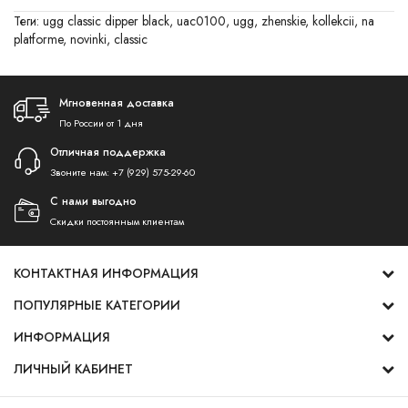
Теги:
ugg classic dipper black
,
uac0100
,
ugg
,
zhenskie
,
kollekcii
,
na
platforme
,
novinki
,
classic
Мгновенная доставка
По России от 1 дня
Отличная поддержка
Звоните нам:
+7 (929) 575-29-60
С нами выгодно
Скидки постоянным клиентам
КОНТАКТНАЯ ИНФОРМАЦИЯ
ПОПУЛЯРНЫЕ КАТЕГОРИИ
ИНФОРМАЦИЯ
ЛИЧНЫЙ КАБИНЕТ